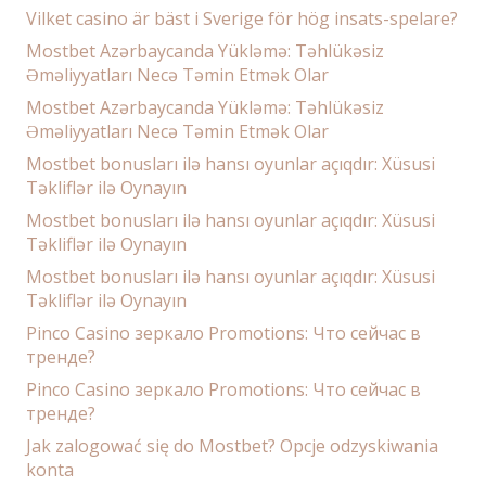
Vilket casino är bäst i Sverige för hög insats-spelare?
Mostbet Azərbaycanda Yükləmə: Təhlükəsiz
Əməliyyatları Necə Təmin Etmək Olar
Mostbet Azərbaycanda Yükləmə: Təhlükəsiz
Əməliyyatları Necə Təmin Etmək Olar
Mostbet bonusları ilə hansı oyunlar açıqdır: Xüsusi
Təkliflər ilə Oynayın
Mostbet bonusları ilə hansı oyunlar açıqdır: Xüsusi
Təkliflər ilə Oynayın
Mostbet bonusları ilə hansı oyunlar açıqdır: Xüsusi
Təkliflər ilə Oynayın
Pinco Casino зеркало Promotions: Что сейчас в
тренде?
Pinco Casino зеркало Promotions: Что сейчас в
тренде?
Jak zalogować się do Mostbet? Opcje odzyskiwania
konta