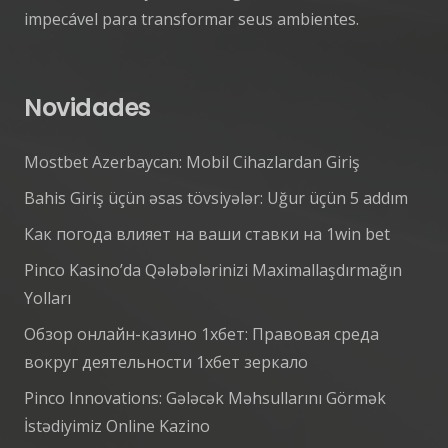
impecável para transformar seus ambientes.
Novidades
Mostbet Azerbaycan: Mobil Cihazlardan Giriş
Bahis Giriş üçün əsas tövsiyələr: Uğur üçün 5 addım
Как погода влияет на ваши ставки на 1win bet
Pinco Kasino’da Qələbələrinizi Maximallaşdırmağın
Yolları
Обзор онлайн-казино 1хбет: Правовая среда
вокруг деятельности 1хбет зеркало
Pinco Innovations: Gələcək Məhsullarını Görmək
İstədiyimiz Online Kazino