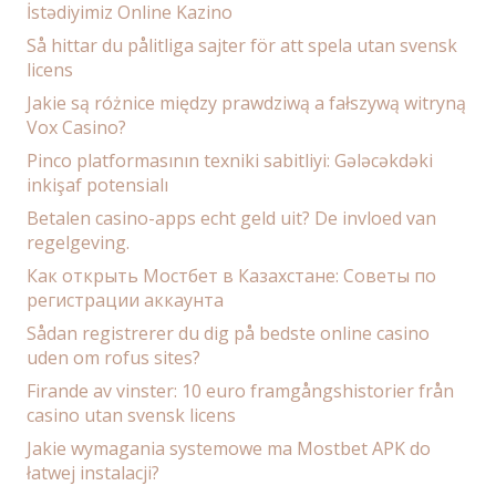
İstədiyimiz Online Kazino
Så hittar du pålitliga sajter för att spela utan svensk
licens
Jakie są różnice między prawdziwą a fałszywą witryną
Vox Casino?
Pinco platformasının texniki sabitliyi: Gələcəkdəki
inkişaf potensialı
Betalen casino-apps echt geld uit? De invloed van
regelgeving.
Как открыть Мостбет в Казахстане: Советы по
регистрации аккаунта
Sådan registrerer du dig på bedste online casino
uden om rofus sites?
Firande av vinster: 10 euro framgångshistorier från
casino utan svensk licens
Jakie wymagania systemowe ma Mostbet APK do
łatwej instalacji?