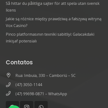
Så hittar du pålitliga sajter för att spela utan svensk
licens
Jakie są różnice między prawdziwą a fałszywą witryną
Vox Casino?
Pinco platformasının texniki sabitliyi: Gələcəkdəki
inkişaf potensialı
Contatos
Rua: Imbuia, 330 – Camboriú – SC
(47) 3050-1144
(47) 99698-0871 – WhatsApp