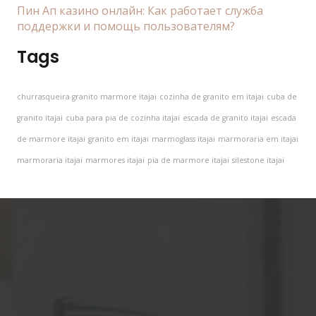
Пин Ап казино онлайн: Как работает служба
поддержки и помощь пользователям?
Tags
churrasqueira granito marmore itajai
cozinha de granito em itajai
cuba de
granito itajai
cuba para pia de cozinha itajai
escada de granito itajai
escada
de marmore itajai
granito em itajai
marmoglass itajai
marmoraria em itajai
marmoraria itajai
marmores itajai
pia de marmore itajai
silestone itajai