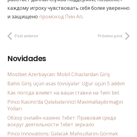
каждому игроку чувствовать себя более уверенно
и защищено
промокод Пин Ап
.
Post anterior
Próximo post
Novidades
Mostbet Azerbaycan: Mobil Cihazlardan Giriş
Bahis Giriş üçün əsas tövsiyələr: Uğur üçün 5 addım
Как погода влияет на ваши ставки на 1win bet
Pinco Kasino’da Qələbələrinizi Maximallaşdırmağın
Yolları
Обзор онлайн-казино 1хбет: Правовая среда
вокруг деятельности 1хбет зеркало
Pinco Innovations: Gələcək Məhsullarını Görmək