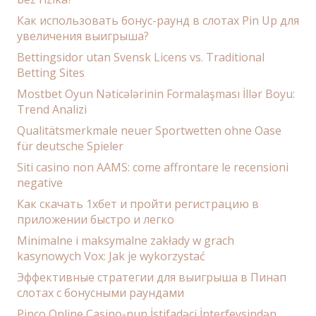
Как использовать бонус-раунд в слотах Pin Up для
увеличения выигрыша?
Bettingsidor utan Svensk Licens vs. Traditional
Betting Sites
Mostbet Oyun Nəticələrinin Formalaşması İllər Boyu:
Trend Analizi
Qualitätsmerkmale neuer Sportwetten ohne Oase
für deutsche Spieler
Siti casino non AAMS: come affrontare le recensioni
negative
Как скачать 1хбет и пройти регистрацию в
приложении быстро и легко
Minimalne i maksymalne zakłady w grach
kasynowych Vox: Jak je wykorzystać
Эффективные стратегии для выигрыша в Пинап
слотах с бонусными раундами
Pinco Online Casino-nun İstifadəçi İnterfeysindən