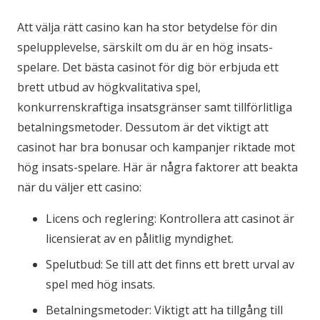
Att välja rätt casino kan ha stor betydelse för din
spelupplevelse, särskilt om du är en hög insats-
spelare. Det bästa casinot för dig bör erbjuda ett
brett utbud av högkvalitativa spel,
konkurrenskraftiga insatsgränser samt tillförlitliga
betalningsmetoder. Dessutom är det viktigt att
casinot har bra bonusar och kampanjer riktade mot
hög insats-spelare. Här är några faktorer att beakta
när du väljer ett casino:
Licens och reglering: Kontrollera att casinot är
licensierat av en pålitlig myndighet.
Spelutbud: Se till att det finns ett brett urval av
spel med hög insats.
Betalningsmetoder: Viktigt att ha tillgång till