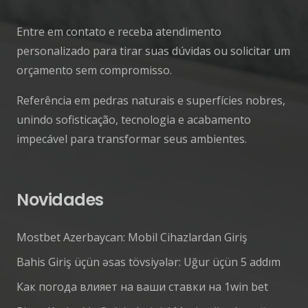
Entre em contato e receba atendimento
personalizado para tirar suas dúvidas ou solicitar um
orçamento sem compromisso.
Referência em pedras naturais e superfícies nobres,
unindo sofisticação, tecnologia e acabamento
impecável para transformar seus ambientes.
Novidades
Mostbet Azerbaycan: Mobil Cihazlardan Giriş
Bahis Giriş üçün əsas tövsiyələr: Uğur üçün 5 addım
Как погода влияет на ваши ставки на 1win bet