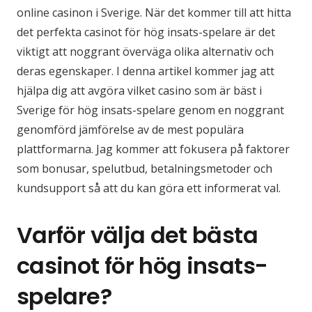
online casinon i Sverige. När det kommer till att hitta
det perfekta casinot för hög insats-spelare är det
viktigt att noggrant överväga olika alternativ och
deras egenskaper. I denna artikel kommer jag att
hjälpa dig att avgöra vilket casino som är bäst i
Sverige för hög insats-spelare genom en noggrant
genomförd jämförelse av de mest populära
plattformarna. Jag kommer att fokusera på faktorer
som bonusar, spelutbud, betalningsmetoder och
kundsupport så att du kan göra ett informerat val.
Varför välja det bästa
casinot för hög insats-
spelare?