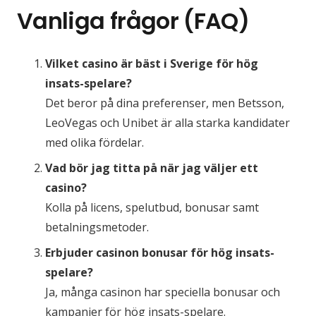
Vanliga frågor (FAQ)
Vilket casino är bäst i Sverige för hög
insats-spelare?
Det beror på dina preferenser, men Betsson,
LeoVegas och Unibet är alla starka kandidater
med olika fördelar.
Vad bör jag titta på när jag väljer ett
casino?
Kolla på licens, spelutbud, bonusar samt
betalningsmetoder.
Erbjuder casinon bonusar för hög insats-
spelare?
Ja, många casinon har speciella bonusar och
kampanjer för hög insats-spelare.