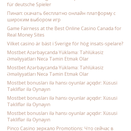
für deutsche Spieler
Пинап: скачать бесплатно онлайн платформу с
широким выбором игр
Game Fairness at the Best Online Casino Canada for
Real Money Sites
Vilket casino är bäst i Sverige för hög insats-spelare?
Mostbet Azərbaycanda Yükləmə: Təhlükəsiz
Əməliyyatları Necə Təmin Etmək Olar
Mostbet Azərbaycanda Yükləmə: Təhlükəsiz
Əməliyyatları Necə Təmin Etmək Olar
Mostbet bonusları ilə hansı oyunlar açıqdır: Xüsusi
Təkliflər ilə Oynayın
Mostbet bonusları ilə hansı oyunlar açıqdır: Xüsusi
Təkliflər ilə Oynayın
Mostbet bonusları ilə hansı oyunlar açıqdır: Xüsusi
Təkliflər ilə Oynayın
Pinco Casino зеркало Promotions: Что сейчас в