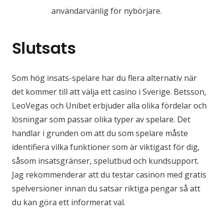
användarvänlig för nybörjare.
Slutsats
Som hög insats-spelare har du flera alternativ när
det kommer till att välja ett casino i Sverige. Betsson,
LeoVegas och Unibet erbjuder alla olika fördelar och
lösningar som passar olika typer av spelare. Det
handlar i grunden om att du som spelare måste
identifiera vilka funktioner som är viktigast för dig,
såsom insatsgränser, spelutbud och kundsupport.
Jag rekommenderar att du testar casinon med gratis
spelversioner innan du satsar riktiga pengar så att
du kan göra ett informerat val.