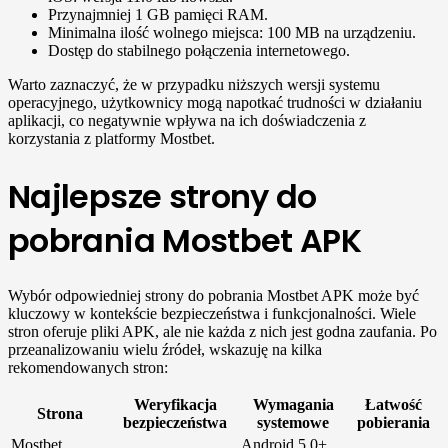
Przynajmniej 1 GB pamięci RAM.
Minimalna ilość wolnego miejsca: 100 MB na urządzeniu.
Dostęp do stabilnego połączenia internetowego.
Warto zaznaczyć, że w przypadku niższych wersji systemu
operacyjnego, użytkownicy mogą napotkać trudności w działaniu
aplikacji, co negatywnie wpływa na ich doświadczenia z
korzystania z platformy Mostbet.
Najlepsze strony do
pobrania Mostbet APK
Wybór odpowiedniej strony do pobrania Mostbet APK może być
kluczowy w kontekście bezpieczeństwa i funkcjonalności. Wiele
stron oferuje pliki APK, ale nie każda z nich jest godna zaufania. Po
przeanalizowaniu wielu źródeł, wskazuję na kilka
rekomendowanych stron:
Weryfikacja
Wymagania
Łatwość
Strona
bezpieczeństwa
systemowe
pobierania
Mostbet
Android 5.0+,