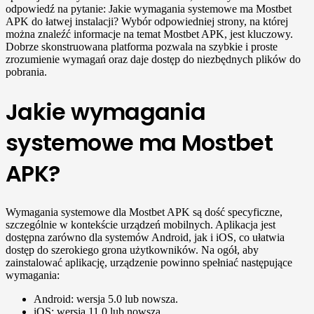
odpowiedź na pytanie: Jakie wymagania systemowe ma Mostbet
APK do łatwej instalacji? Wybór odpowiedniej strony, na której
można znaleźć informacje na temat Mostbet APK, jest kluczowy.
Dobrze skonstruowana platforma pozwala na szybkie i proste
zrozumienie wymagań oraz daje dostęp do niezbędnych plików do
pobrania.
Jakie wymagania
systemowe ma Mostbet
APK?
Wymagania systemowe dla Mostbet APK są dość specyficzne,
szczególnie w kontekście urządzeń mobilnych. Aplikacja jest
dostępna zarówno dla systemów Android, jak i iOS, co ułatwia
dostęp do szerokiego grona użytkowników. Na ogół, aby
zainstalować aplikację, urządzenie powinno spełniać następujące
wymagania:
Android: wersja 5.0 lub nowsza.
iOS: wersja 11.0 lub nowsza.