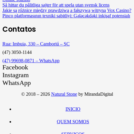
Så hittar du pålitliga sajter för att spela utan svensk licens
Jakie są różnice między prawdziwą a fałszywą witryną Vox Casino?
Pinco platformasının texniki sabitliyi: Gələcəkdəki inkişaf potensialı
Contatos
Rua: Imbuia, 330 – Camboriú – SC
(47) 3050-1144
(47) 99698-0871 – WhatsApp
Facebook
Instagram
WhatsApp
© 2018 – 2026
Natural Stone
by MirandaDigital
INICIO
QUEM SOMOS