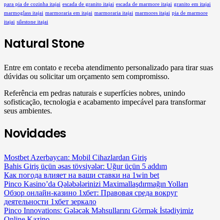
para pia de cozinha itajai
escada de granito itajai
escada de marmore itajai
granito em itajai
marmoglass itajai
marmoraria em itajai
marmoraria itajai
marmores itajai
pia de marmore
itajai
silestone itajai
Natural Stone
Entre em contato e receba atendimento personalizado para tirar suas
dúvidas ou solicitar um orçamento sem compromisso.
Referência em pedras naturais e superfícies nobres, unindo
sofisticação, tecnologia e acabamento impecável para transformar
seus ambientes.
Novidades
Mostbet Azerbaycan: Mobil Cihazlardan Giriş
Bahis Giriş üçün əsas tövsiyələr: Uğur üçün 5 addım
Как погода влияет на ваши ставки на 1win bet
Pinco Kasino’da Qələbələrinizi Maximallaşdırmağın Yolları
Обзор онлайн-казино 1хбет: Правовая среда вокруг
деятельности 1хбет зеркало
Pinco Innovations: Gələcək Məhsullarını Görmək İstədiyimiz
Online Kazino