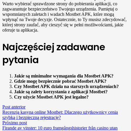
Warto wybierać sprawdzone strony do pobierania aplikacji, co
zagwarantuje bezpieczeństwo Twojego urządzenia. Pamiętaj o
wspomnianych zaletach i wadach Mostbet APK, które mogą
wpłynąć na Twoje decyzje. Ostatecznie, to Ty musisz zdecydować,
której strony zaufać, aby cieszyć się w pełni możliwościami, jakie
oferuje ta aplikacja.
Najczęściej zadawane
pytania
Jakie są minimalne wymagania dla Mostbet APK?
Gdzie mogę bezpiecznie pobrać Mostbet APK?
Czy Mostbet APK działa na starszych urządzeniach?
Jakie są zalety korzystania z aplikacji Mostbet?
Czy użycie Mostbet APK jest legalne?
Post anterior
Recenzja kasyna online Mostbet: Dlaczego użytkownicy cenią
szybką i bezpieczną rejestrację?
Próximo post
Firande av vinster: 10 euro framgångshistorier från casino utan