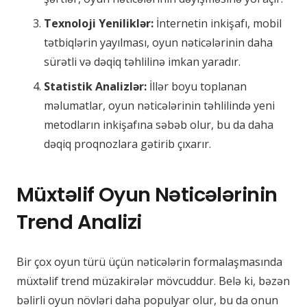
Texnoloji Yeniliklər:
İnternetin inkişafı, mobil
tətbiqlərin yayılması, oyun nəticələrinin daha
sürətli və dəqiq təhlilinə imkan yaradır.
Statistik Analizlər:
İllər boyu toplanan
məlumatlar, oyun nəticələrinin təhlilində yeni
metodların inkişafına səbəb olur, bu da daha
dəqiq proqnozlara gətirib çıxarır.
Müxtəlif Oyun Nəticələrinin
Trend Analizi
Bir çox oyun türü üçün nəticələrin formalaşmasında
müxtəlif trend müzakirələr mövcuddur. Belə ki, bəzən
bəlirli oyun növləri daha populyar olur, bu da onun