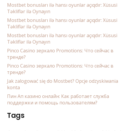
Mostbet bonusları ilə hansı oyunlar açıqdır: Xüsusi
Təkliflər ilə Oynayın
Mostbet bonusları ilə hansı oyunlar açıqdır: Xüsusi
Təkliflər ilə Oynayın
Mostbet bonusları ilə hansı oyunlar açıqdır: Xüsusi
Təkliflər ilə Oynayın
Pinco Casino зеркало Promotions: Что сейчас в
тренде?
Pinco Casino зеркало Promotions: Что сейчас в
тренде?
Jak zalogować się do Mostbet? Opcje odzyskiwania
konta
Пин Ап казино онлайн: Как работает служба
поддержки и помощь пользователям?
Tags