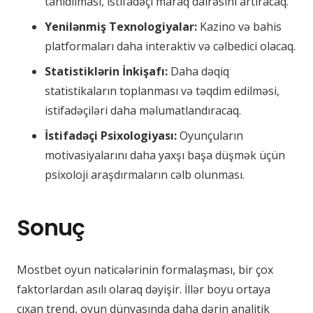
tanıdılması, istifadəçi maraq dairəsini artıracaq.
Yenilənmiş Texnologiyalar:
Kazino və bahis
platformaları daha interaktiv və cəlbedici olacaq.
Statistiklərin İnkişafı:
Daha dəqiq
statistikaların toplanması və təqdim edilməsi,
istifadəçiləri daha məlumatlandıracaq.
İstifadəçi Psixologiyası:
Oyunçuların
motivasiyalarını daha yaxşı başa düşmək üçün
psixoloji araşdırmaların cəlb olunması.
Sonuç
Mostbet oyun nəticələrinin formalaşması, bir çox
faktorlardan asılı olaraq dəyişir. İllər boyu ortaya
çıxan trend, oyun dünyasında daha dərin analitik