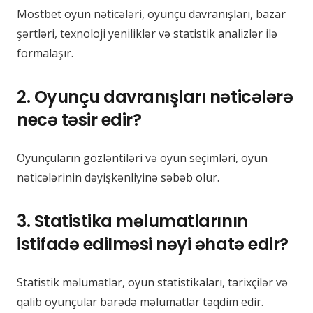
Mostbet oyun nəticələri, oyunçu davranışları, bazar
şərtləri, texnoloji yeniliklər və statistik analizlər ilə
formalaşır.
2. Oyunçu davranışları nəticələrə
necə təsir edir?
Oyunçuların gözləntiləri və oyun seçimləri, oyun
nəticələrinin dəyişkənliyinə səbəb olur.
3. Statistika məlumatlarının
istifadə edilməsi nəyi əhatə edir?
Statistik məlumatlar, oyun statistikaları, tarixçilər və
qalib oyunçular barədə məlumatlar təqdim edir.