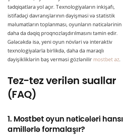
tədqiqatlara yol açır. Texnologiyaların inkişafı,
istifadəçi davranışlarının dəyişməsi və statistik
məlumatların toplanması, oyunların nəticələrinin
daha da dəqiq proqnozlaşdırılmasını təmin edir.
Gələcəkdə isə, yeni oyun növləri və interaktiv
texnologiyalarla birlikdə, daha da maraqlı
dəyişikliklərin baş verməsi gözlənilir
mostbet az
.
Tez-tez verilən suallar
(FAQ)
1. Mostbet oyun nəticələri hansı
amillərlə formalaşır?