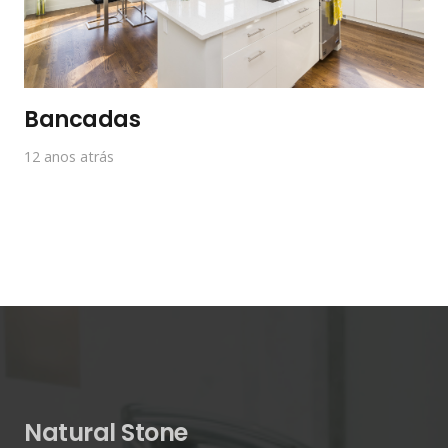
Bancadas
12 anos atrás
Natural Stone