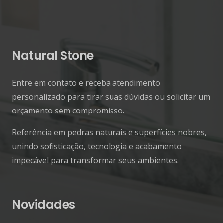
Natural Stone
Entre em contato e receba atendimento
personalizado para tirar suas dúvidas ou solicitar um
orçamento sem compromisso.
Referência em pedras naturais e superfícies nobres,
unindo sofisticação, tecnologia e acabamento
impecável para transformar seus ambientes.
Novidades