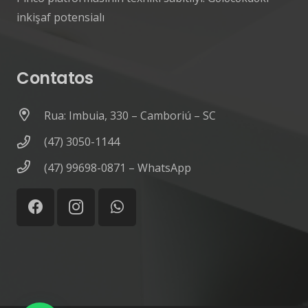
inkişaf potensialı
Contatos
Rua: Imbuia, 330 – Camboriú – SC
(47) 3050-1144
(47) 99698-0871 – WhatsApp