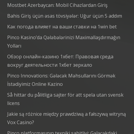
Mostbet Azerbaycan: Mobil Cihazlardan Giriş
Bahis Giriş üçün əsas tövsiyələr: Uğur üçün 5 addım
Как погода влияет на ваши ставки на 1win bet
Pinco Kasino’da Qələbələrinizi Maximallaşdırmağın
Yolları
Обзор онлайн-казино 1хбет: Правовая среда
вокруг деятельности 1хбет зеркало
Pinco Innovations: Gələcək Məhsullarını Görmək
İstədiyimiz Online Kazino
Så hittar du pålitliga sajter för att spela utan svensk
licens
Jakie są różnice między prawdziwą a fałszywą witryną
Vox Casino?
Pinco platformasının texniki sabitliyi: Gələcəkdəki